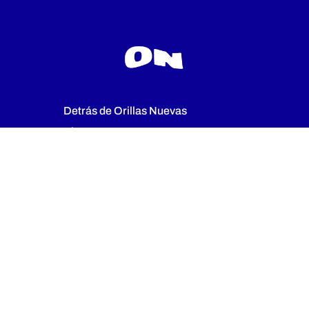
Detrás de Orillas Nuevas
El programa
Proyectos
info@orillasnuevas.org
IG
/orillasnuevas
YT
/orillas nuevas