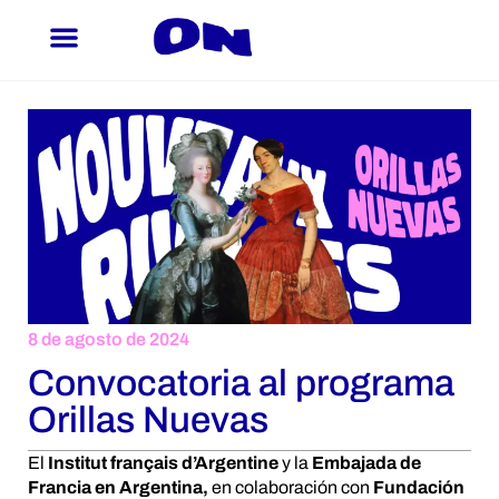
Ir
al
contenido
8 de agosto de 2024
Convocatoria al programa
Orillas Nuevas
El
Institut français d’Argentine
y la
Embajada de
Francia en Argentina,
en colaboración con
Fundación