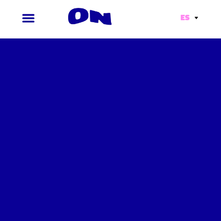
ES
Ir
al
contenido