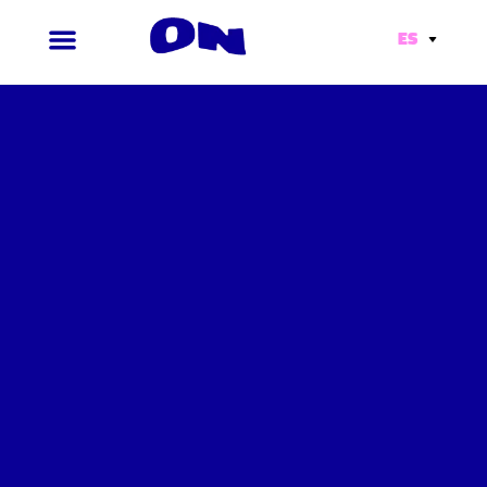
ES
Ir
al
contenido