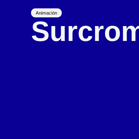
Animación
Surcrom