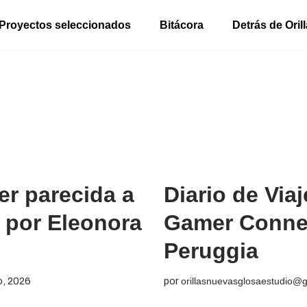
Proyectos seleccionados
Bitácora
Detrás de Ori
jer parecida a
Diario de Viaj
n por Eleonora
Gamer Connec
Peruggia
o, 2026
por
orillasnuevasglosaestudio@