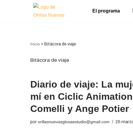
El programa
Ir
al
contenido
Inicio
»
Bitácora de viaje
Bitácora de viaje
Diario de viaje: La mu
mí en Ciclic Animatio
Comelli y Ange Potier
por
orillasnuevasglosaestudio@gmail.com
25 marz