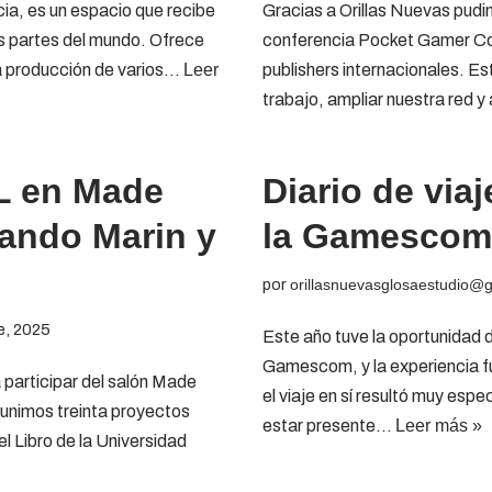
ia, es un espacio que recibe
Gracias a Orillas Nuevas pudimo
as partes del mundo. Ofrece
conferencia Pocket Gamer Con
y la producción de varios…
Leer
publishers internacionales. Es
trabajo, ampliar nuestra red
AL en Made
Diario de via
ando Marin y
la Gamescom 
por
orillasnuevasglosaestudio@
e, 2025
Este año tuve la oportunidad d
Gamescom, y la experiencia f
participar del salón Made
el viaje en sí resultó muy esp
unimos treinta proyectos
estar presente…
Leer más »
el Libro de la Universidad