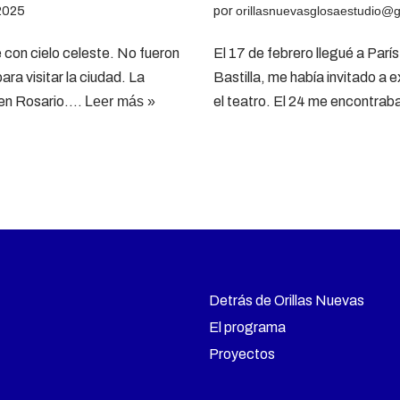
 2025
por
orillasnuevasglosaestudio@
e con cielo celeste. No fueron
El 17 de febrero llegué a París
ra visitar la ciudad. La
Bastilla, me había invitado a
 en Rosario.…
Leer más »
el teatro. El 24 me encontrab
Detrás de Orillas Nuevas
El programa
Proyectos