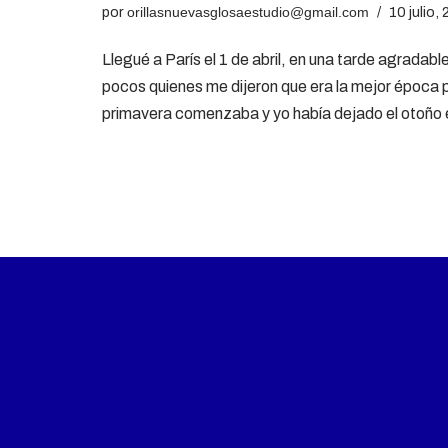
por
orillasnuevasglosaestudio@gmail.com
10 julio,
Llegué a París el 1 de abril, en una tarde agradabl
pocos quienes me dijeron que era la mejor época pa
primavera comenzaba y yo había dejado el otoño