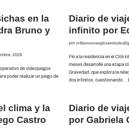
Bichas en la
Diario de via
dra Bruno y
infinito por
por
orillasnuevasglosaestudio@
embre, 2025
Fin a la residencia en el Cité 
meses desarrollé una etapa cl
operativo de videojuegos
Gravedad, que explora la rela
ra poder realizar un juego de
dos infinitos, cuestionando…
el clima y la
Diario de via
ego Castro
por Gabriela 