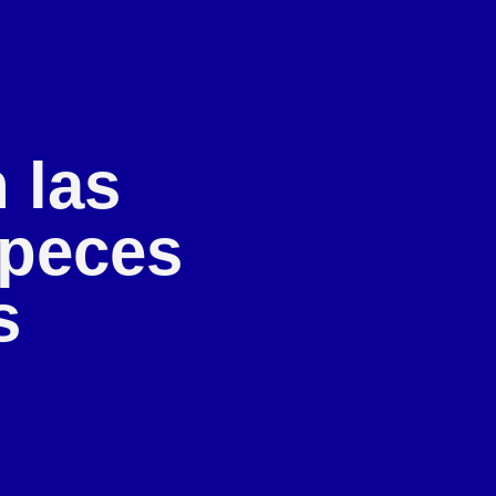
 las
 peces
s