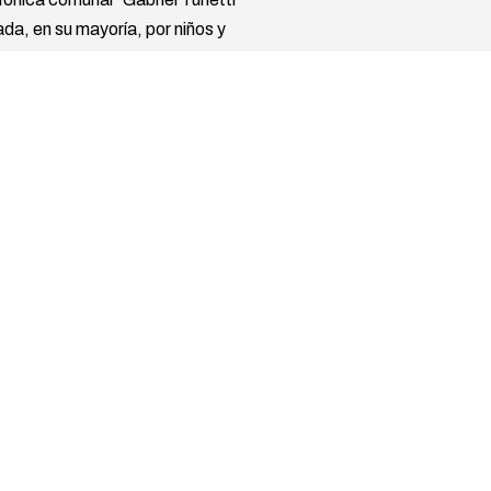
da, en su mayoría, por niños y
e montará un programa de
odcast, que buscarán poner en
un nuevo imaginario planetario,
 implementados localmente. El
e debate y discusión,
stas son necesarias para el
to desde sus aspectos
umana y ambiental.