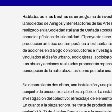
Hablaba con las bestias
es un programa de invest
la Sociedad de Amigos y Benefactores de las Arte
realizado en la Sociedad Italiana de Cañada Rosquí
espacios públicos de la localidad. El proyecto tiene
producción artística contemporánea a los habitantes
de acciones en diálogo con productores e investiga
vinculados al diseño urbano, ecologistas, sociólog
Las obras y acciones realizadas propondrán repensar
concepción de la naturaleza, así como postular una 
Se desarrollarán dos obras, una instalación y una p
conjunto de encuentros abiertos al público. La inst
investigación del colectivo: el reciclaje de elemento
En cuanto a la pieza sonora, se trata de producir una
malón” (1917) de Alcides Greca junto a la banda sin