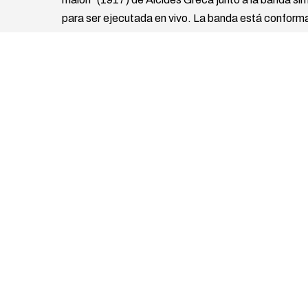
para ser ejecutada en vivo. La banda está conforma
niñas del pueblo. En el mismo espacio expositivo s
conversaciones públicas con registro en formato p
relación agentes de diversos campos para producir 
así como enfoques que puedan ser desarrollados e
objetivo de estos encuentros es generar espacios d
entendiendo que el disenso y las miradas contrapue
desarrollo de nuestras comunidades, pensadas tan
económicos como desde los vínculos con la salud h
Autoría
Galería