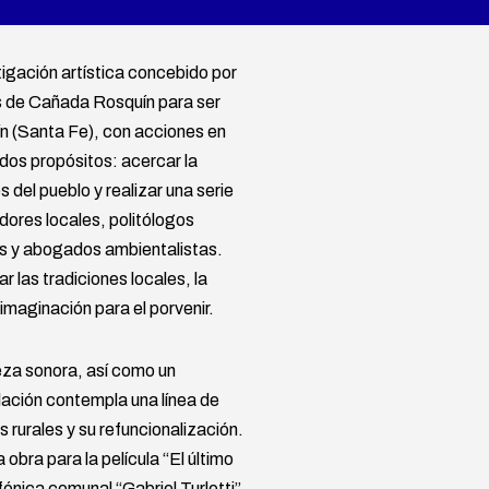
igación artística concebido por
s de Cañada Rosquín para ser
n (Santa Fe), con acciones en
 dos propósitos: acercar la
 del pueblo y realizar una serie
dores locales, politólogos
os y abogados ambientalistas.
 las tradiciones locales, la
imaginación para el porvenir.
ieza sonora, así como un
alación contempla una línea de
s rurales y su refuncionalización.
 obra para la película “El último
fónica comunal “Gabriel Turletti”