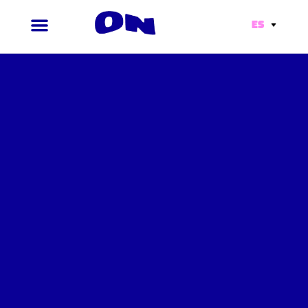
ES
Ir
al
contenido