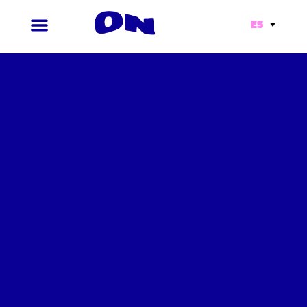
ES
Ir
al
contenido