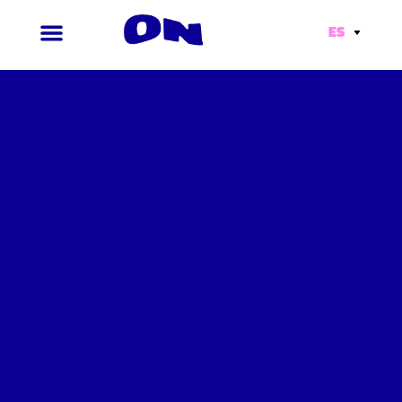
ES
Ir
al
contenido